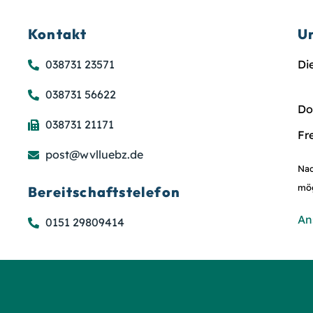
Kontakt
U
038731 23571
Di
038731 56622
Do
038731 21171
Fr
post@wvlluebz.de
Nac
mög
Bereitschaftstelefon
An
0151 29809414