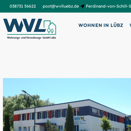
038731 56622
post@wvlluebz.de
Ferdinand-von-Schill-S
WOHNEN IN LÜBZ