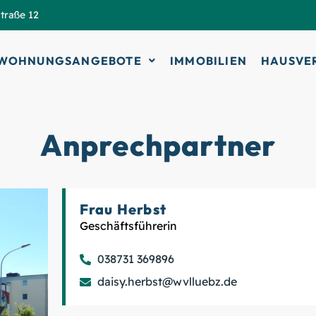
traße 12
WOHNUNGSANGEBOTE
IMMOBILIEN
HAUSVE
Anprechpartner
Frau Herbst
Geschäftsführerin
038731 369896
daisy.herbst@wvlluebz.de