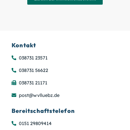
Kontakt
038731 23571
038731 56622
038731 21171
post@wvlluebz.de
Bereitschaftstelefon
0151 29809414