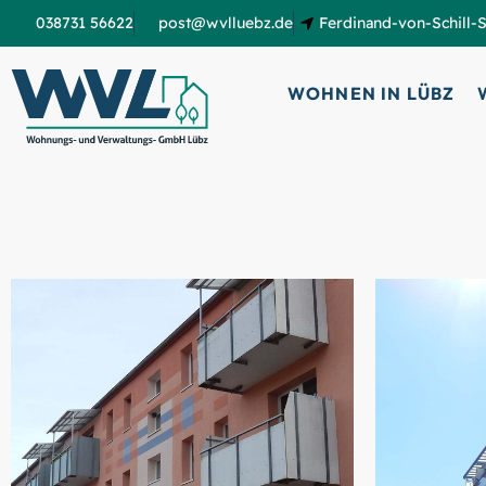
038731 56622
post@wvlluebz.de
Ferdinand-von-Schill-S
WOHNEN IN LÜBZ