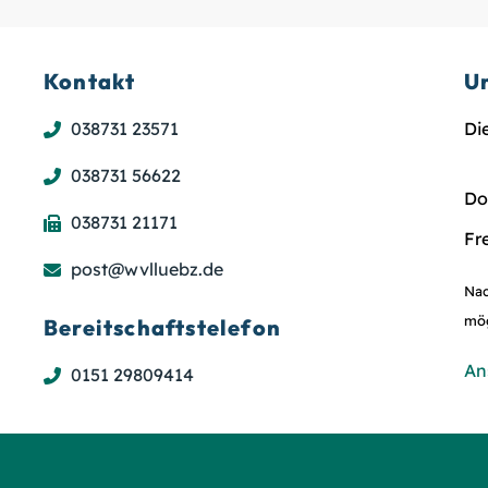
Kontakt
U
038731 23571
Di
038731 56622
Do
038731 21171
Fr
post@wvlluebz.de
Nac
mög
Bereitschaftstelefon
An
0151 29809414