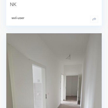
NK
wvl-user