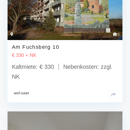
0
Am Fuchsberg 10
€
330 + NK
Kaltmiete:
€ 330
Nebenkosten:
zzgl.
NK
wvl-user